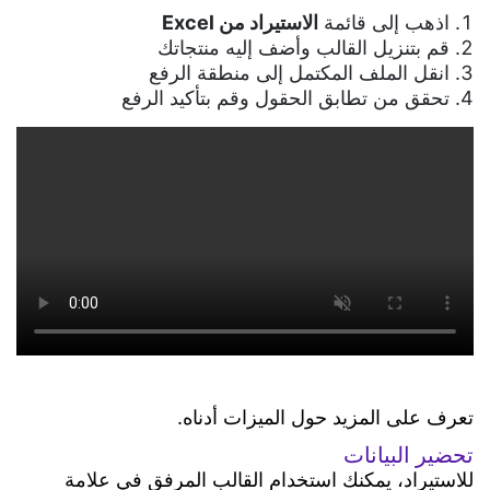
محلات
عميل
البيانية
مراكز
اذهب إلى قائمة
الاستيراد من Excel
الهدايا
إلى
التجميل
قم بتنزيل القالب وأضف إليه منتجاتك
التحليلات
اخر
محلات
انقل الملف المكتمل إلى منطقة الرفع
المعامل
المجوهرات
إدارة
تحقق من تطابق الحقول وقم بتأكيد الرفع
إرشادات
و
تكنولوجيا
الموارد
محلات
المختبرات
الأعمال
البشرية
الأثاث
(قريباً)
الفواتير
طب
محلات
الالكترونية
الأسنان
برامج
الملابس
لنقاط
الولاء
العيادات
البيع
و
محلات
و
(مصلحة
النقاط
الجزارة
المراكز
الضرائب
الطبية
محلات
المصرية)
المخزون
العطور
الايصال
أخرى
الموردين
محلات
الالكتروني
المدونة
و
المنتجات
خدمات
(مصلحة
المشتريات
تعرف على المزيد حول الميزات أدناه.
السياحية
التنظيف
الضرائب
المصرية)
إدارة
تحضير البيانات
وكالات
المخزون
خدمات
للاستيراد، يمكنك استخدام القالب المرفق في علامة
السياحة
البطاقات