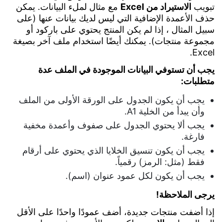
الطعام
تبويب
الاستيراد من Excel
مع مثال لملء البيانات. يمكن
و
الالكترونية
مطاعم
السفر
حذف الأعمدة الإضافية التي ليس لديك بيانات عنها (على
و
الوجبات
وزن
سبيل المثال ، إذا لم يكن المنتج يحتوي على باركود أو
وكالات
السريعة
البضائع
مجموعة منتجات). يمكنك أيضًا استخدام ملف آخر بصيغة
العقارات
Excel.
محلات
شاشة
مراكز
الحلويات
عرض
يجب أن تستوفي البيانات الموجودة في الملف عدة
التعليم
تواصل معنا
العملاء
متطلبات:
مطاعم
و
و
التدريب
شاشة
يجب أن يكون الجدول على الورقة الأولى من الملف
كافيهات
عرض
وأن يبدأ من الخلية A1.
صالات
المطبخ
مطابخ
الألعاب
يجب ألا يحتوي الجدول على صفوف وأعمدة مخفية
المطاعم
الرياضية
قارئ
فارغة.
الأسعار
يجب أن يكون تنسيق الخلايا الذي يحتوي على أرقام
توصيل
الخدمات
بالباركود
الطعام
المالية
فقط (مثل: الرمز) رقمياً.
قائمة
يجب أن يكون لكل عمود عنوان (اسم).
خدمات
الـ
مكيفات
يرجى الملاحظة!
QR
الهواء
أدوات
إذا أضفت منتجات جديدة، أضف عمودًا واحدًا على الأقل
خدمات