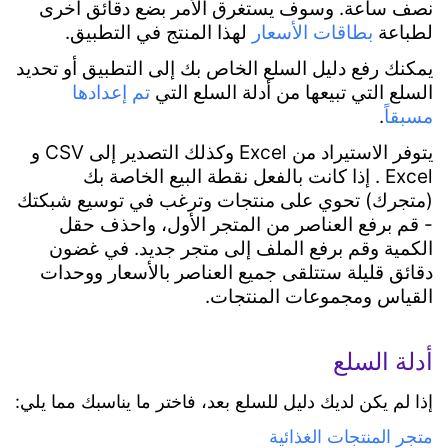
بطاقات الأسعار والملصقات
تسجيل مردودات المبيعات عبر الحساب الشخصي "مردودات المبيعات"
نصف ساعة. وسوف يستغرق الأمر بضع دقائق أخرى
إعداد وتقديم الوجبات السريعة و عمليات الإنتاج
العمل مع مجموعات المنتجات
تسجيل استلام السلع "المشتريات"
لطباعة
بطاقات الأسعار
لهذا المنتج في التطبيق.
تهيئة دليل السلع
رد السلع المشتراة الى المورد "مردودات المشتريات"
بطاقة مكونات المنتج
الحد الأدنى للكمية
جرد السلع الموجودة في المتجر "جرد المخزون"
يمكنك رفع دليل السلع الخاص بك إلى التطبيق أو تحديد
عملية الإنتاج "انتهاء تصنيع المنتج"
شطب السلع محاسبياً "الشطب"
التقارير و التحليلات
السلع التي تبيعها من أدلة السلع التي
تم إعدادها
إعادة حساب سعر شراء الوجبة
نقل السلع من متجر إلى آخر "نقل السلع بين المخازن"
مسبقاً
.
تجميع السلع في مجمّع "التجميع"
تقرير حركة السلع
تفكيك مجمّع السلع إلى سلع منفردة "التفكيك"
تقرير رصيد الزبائن/رصيد الموردين
يتوفر الاستيراد من Excel وكذلك التصدير إلى CSV و
المتجر الإلكتروني
تغيير أسعار التجزئة للسلع "إعادة التقييم"
التقرير الشامل عن الضريبة
Excel . إذا كانت بالفعل نقطة البيع الخاصة بك
تقرير فترة الصلاحية
إنشاء المتجر الإلكتروني
(متجرك) تحوي على منتجات وترغب في توسيع شبكتك
التحليلات في بطاقة المنتج
SRM/CRM/الزبائن والموردون
المميزات
- قم برفع العناصر من المتجر الأول، واحذف حقل
الكمية وقم برفع الملف إلى متجر جديد. في غضون
إنشاء بطاقة زبون أو مورد
دقائق قليلة ستتلقى جميع العناصر بالأسعار ووحدات
التكامل مع منظومة الضرائب لإرسال الإيصالات والفواتير
الدفعات: الاطلاع على مدفوعات الزبائن والموردين
القياس ومجموعات المنتجات.
التسويات المتبادلة مع الزبائن والموردين
الإلكترونية
تبادل الفواتير والإيصالات الإلكترونية مع منظومة الضرائب ETA
المبيعات
العملاء
برنامج CashReg لعمل الكاشير ومميزاته من الألف إلى
ملء المعلومات الخاصة بالمؤسسة
أدلة السلع
إعداد إرسال الفواتير الإلكترونية
جهاز
إدارة
الياء
إرسال الفاتورة الإلكترونية إلى منظومة الضرائب المصرية ETA
نقاط
علاقات
ما هو برنامج CashReg ؟
إذا لم يكن لديك دليل للسلع بعد، فاختر ما يناسبك مما يلي:
إعداد إرسال الإيصالات الإلكترونية
البيع
العملاء
التوصيل الأولي للعمل على برنامج الكاشير CashReg
إرسال الإيصال الإلكتروني إلى منظومة الضرائب المصرية (ETA)
جهاز نقطة البيع POS من بولسار
الاندرويد
متجر المنتجات الغذائية
بدء العمل على برنامج الكاشير CashReg
إعدادات المبيعات في برنامج الكاشير CashReg
الطلب