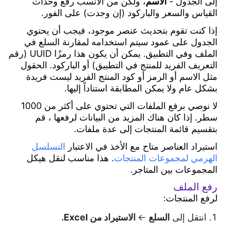
API/SDK
إلى الجدول -
الاسم
، ولكن من الأنسب رفع وحدات
الصيانة
للمؤسسات
القياس والسعر والباركود (إن وجدت) على الفور.
إذا كنت تقوم بتحديث عنصر موجود، فيجب أن يحتوي
الجدول على عمود سيتم استخدامه لمقارنة السلع في
الملف وفي التطبيق. يمكن أن يكون هذا رمزًا UUID (رقم
التعريف الفريد للمنتج في التطبيق) أو الباركود. الحقول
مثل الاسم أو الرمز أو كود المنتج الفريد ليست فريدة
بشكل عام ولا يمكن المطابقة استناداً إليها.
لا نوصي برفع الملفات التي تحتوي على أكثر من 1000
سطر. إذا كان هناك المزيد من البيانات لرفعها ، قم
بتقسيم قائمة المنتجات إلى عدة ملفات.
استيراد العناصر متاح مع الأخذ في الاعتبار
التسلسل
الهرمي لمجموعات المنتجات
. هذا مناسب لنقل هيكل
المجموعات بين المتاجر.
رفع الملف
لرفع المنتجات:
انتقل إلى
السلع
←
الاستيراد من Excel.