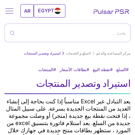
EGYPT
AR
UAE
بحث ...
مركز المساعدة والدعم
السلع و الخدمات
استيراد وتصدير المنتجات
السلع
نقطة البيع
بطاقات الأسعار
المنتجات
بداية العمل على برنامج بولسار ومميزاته
استيراد وتصدير المنتجات
كيف تبدأ العمل مع بولسار؟
السلع و الخدمات
يعد التبادل عبر Excel مناسباً إذا كنت بحاجة إلى إنشاء
العديد من المنتجات الجديدة بسرعة. على سبيل المثال
إنشاء منتج جديد
، إذا فتحت نقطة بيع جديدة (متجر) أو وصلت مجموعة
التعديل على المنتج
إدارة المخزون
حذف منتج من دليل السلع
جديدة من السلع. بعد استلام فاتورة بتنسيق excel من
استيراد وتصدير المنتجات
المورد ، ستظهر بطاقات منتج جديدة في جهازك خلال
تسجيل بيع السلع عبر الحساب الشخصي "المبيعات"